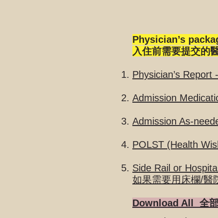
Physician’s packa
入住前需要提交的醫
Physician’s Repor
Admission Medic
Admission As-ne
POLST (Health W
Side Rail or Hospita
如果需要用
床欄/
醫
Download All 